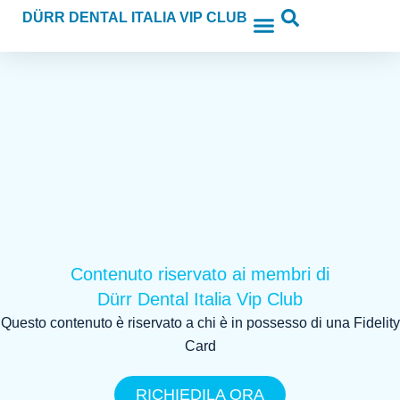
Vai
DÜRR DENTAL ITALIA VIP CLUB
al
contenuto
Clinical Education
Fidelity Card
Service Partner
Area Riservata
Contenuto riservato ai membri di
Dürr Dental Italia Vip Club
Questo contenuto è riservato a chi è in possesso di una Fidelity
Card
RICHIEDILA ORA