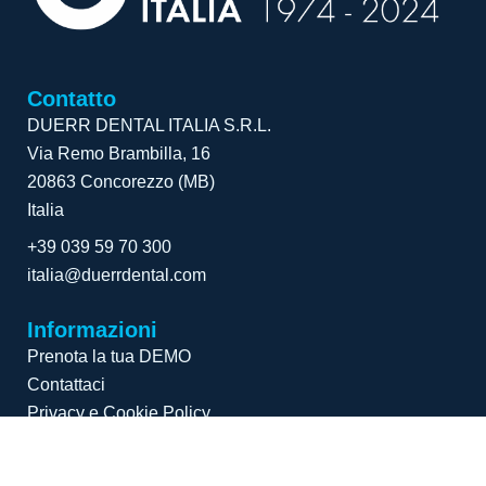
Contatto
DUERR DENTAL ITALIA S.R.L.
Via Remo Brambilla, 16
20863 Concorezzo (MB)
Italia
+39 039 59 70 300
italia@duerrdental.com
Informazioni
Prenota la tua DEMO
Contattaci
Privacy e Cookie Policy
F
L
Y
I
a
i
o
n
c
n
u
s